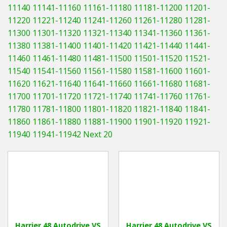
11140
11141-11160
11161-11180
11181-11200
11201-
11220
11221-11240
11241-11260
11261-11280
11281-
11300
11301-11320
11321-11340
11341-11360
11361-
11380
11381-11400
11401-11420
11421-11440
11441-
11460
11461-11480
11481-11500
11501-11520
11521-
11540
11541-11560
11561-11580
11581-11600
11601-
11620
11621-11640
11641-11660
11661-11680
11681-
11700
11701-11720
11721-11740
11741-11760
11761-
11780
11781-11800
11801-11820
11821-11840
11841-
11860
11861-11880
11881-11900
11901-11920
11921-
11940
11941-11942
Next 20
Harrier 48 Autodrive VS
Harrier 48 Autodrive VS