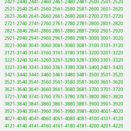
2421-2440
2441-2460
2461-2480
2481-2500
2501-2520
2521-2540
2541-2560
2561-2580
2581-2600
2601-2620
Winter Tools
2621-2640
2641-2660
2661-2680
2681-2700
2701-2720
2721-2740
2741-2760
2761-2780
2781-2800
2801-2820
Ex-Demo - Ex-Display
2821-2840
2841-2860
2861-2880
2881-2900
2901-2920
2921-2940
2941-2960
2961-2980
2981-3000
3001-3020
3021-3040
3041-3060
3061-3080
3081-3100
3101-3120
3121-3140
3141-3160
3161-3180
3181-3200
3201-3220
3221-3240
3241-3260
3261-3280
3281-3300
3301-3320
3321-3340
3341-3360
3361-3380
3381-3400
3401-3420
3421-3440
3441-3460
3461-3480
3481-3500
3501-3520
3521-3540
3541-3560
3561-3580
3581-3600
3601-3620
3621-3640
3641-3660
3661-3680
3681-3700
3701-3720
3721-3740
3741-3760
3761-3780
3781-3800
3801-3820
3821-3840
3841-3860
3861-3880
3881-3900
3901-3920
3921-3940
3941-3960
3961-3980
3981-4000
4001-4020
4021-4040
4041-4060
4061-4080
4081-4100
4101-4120
4121-4140
4141-4160
4161-4180
4181-4200
4201-4220