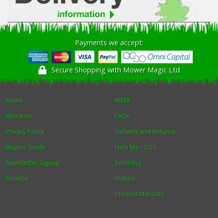
Payments we accept:
Secure Shopping with Mower Magic Ltd
News
WEEE
About Us
FAQs
Privacy Policy
Delivery and Returns
Buyers Guide
Help Me - SOS
Newsletter Signup
Servicing
Finance
Videos
Product Manuals