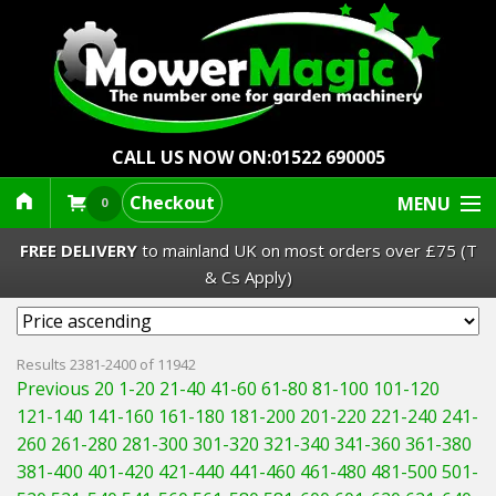
CALL US NOW ON:
01522 690005
Checkout
MENU
0
FREE DELIVERY
to mainland UK on most orders over £75 (T
& Cs Apply)
Lawn Mowers & Ride-Ons
Results 2381-2400 of 11942
Previous 20
1-20
21-40
41-60
61-80
81-100
101-120
Robot Mowers
121-140
141-160
161-180
181-200
201-220
221-240
241-
260
261-280
281-300
301-320
321-340
341-360
361-380
Strimmers Brushcutters
381-400
401-420
421-440
441-460
461-480
481-500
501-