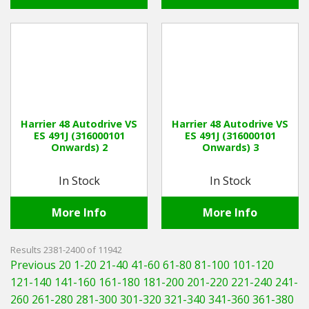
Harrier 48 Autodrive VS
Harrier 48 Autodrive VS
ES 491J (316000101
ES 491J (316000101
Onwards) 2
Onwards) 3
In Stock
In Stock
More Info
More Info
Results 2381-2400 of 11942
Previous 20
1-20
21-40
41-60
61-80
81-100
101-120
121-140
141-160
161-180
181-200
201-220
221-240
241-
260
261-280
281-300
301-320
321-340
341-360
361-380