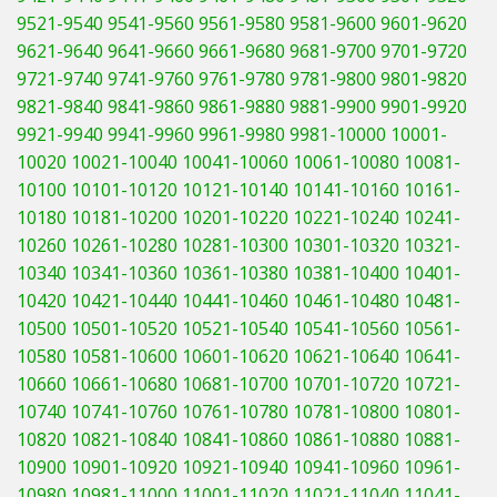
9521-9540
9541-9560
9561-9580
9581-9600
9601-9620
9621-9640
9641-9660
9661-9680
9681-9700
9701-9720
9721-9740
9741-9760
9761-9780
9781-9800
9801-9820
9821-9840
9841-9860
9861-9880
9881-9900
9901-9920
9921-9940
9941-9960
9961-9980
9981-10000
10001-
10020
10021-10040
10041-10060
10061-10080
10081-
10100
10101-10120
10121-10140
10141-10160
10161-
10180
10181-10200
10201-10220
10221-10240
10241-
10260
10261-10280
10281-10300
10301-10320
10321-
10340
10341-10360
10361-10380
10381-10400
10401-
10420
10421-10440
10441-10460
10461-10480
10481-
10500
10501-10520
10521-10540
10541-10560
10561-
10580
10581-10600
10601-10620
10621-10640
10641-
10660
10661-10680
10681-10700
10701-10720
10721-
10740
10741-10760
10761-10780
10781-10800
10801-
10820
10821-10840
10841-10860
10861-10880
10881-
10900
10901-10920
10921-10940
10941-10960
10961-
10980
10981-11000
11001-11020
11021-11040
11041-