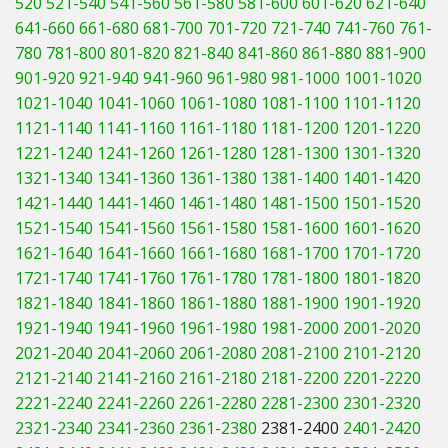
520
521-540
541-560
561-580
581-600
601-620
621-640
Hedgecutters
641-660
661-680
681-700
701-720
721-740
741-760
761-
780
781-800
801-820
821-840
841-860
861-880
881-900
Barrows Carts Trailers
901-920
921-940
941-960
961-980
981-1000
1001-1020
Chainsaws & Log Splitters
1021-1040
1041-1060
1061-1080
1081-1100
1101-1120
1121-1140
1141-1160
1161-1180
1181-1200
1201-1220
Leaf Vacuums / Blowers
1221-1240
1241-1260
1261-1280
1281-1300
1301-1320
1321-1340
1341-1360
1361-1380
1381-1400
1401-1420
Cultivators & Tillers
1421-1440
1441-1460
1461-1480
1481-1500
1501-1520
1521-1540
1541-1560
1561-1580
1581-1600
1601-1620
Departments
1621-1640
1641-1660
1661-1680
1681-1700
1701-1720
1721-1740
1741-1760
1761-1780
1781-1800
1801-1820
Brands
1821-1840
1841-1860
1861-1880
1881-1900
1901-1920
1921-1940
1941-1960
1961-1980
1981-2000
2001-2020
Spare Parts
2021-2040
2041-2060
2061-2080
2081-2100
2101-2120
2121-2140
2141-2160
2161-2180
2181-2200
2201-2220
Professional
2221-2240
2241-2260
2261-2280
2281-2300
2301-2320
2321-2340
2341-2360
2361-2380
2381-2400
2401-2420
Best Sellers